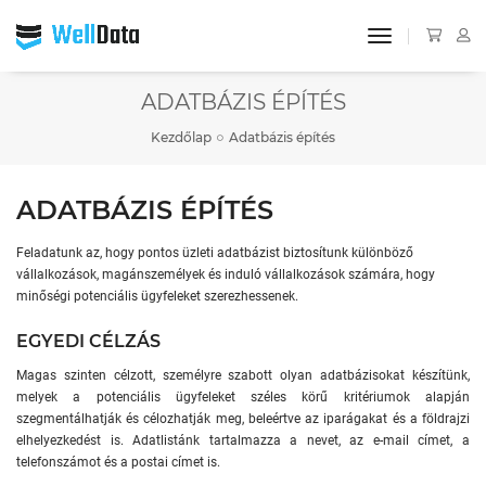
toggle navigat
ADATBÁZIS ÉPÍTÉS
Kezdőlap
Adatbázis építés
ADATBÁZIS ÉPÍTÉS
Feladatunk az, hogy pontos üzleti adatbázist biztosítunk különböző
vállalkozások, magánszemélyek és induló vállalkozások számára, hogy
minőségi potenciális ügyfeleket szerezhessenek.
EGYEDI CÉLZÁS
Magas szinten célzott, személyre szabott olyan adatbázisokat készítünk,
melyek a potenciális ügyfeleket széles körű kritériumok alapján
szegmentálhatják és célozhatják meg, beleértve az iparágakat és a földrajzi
elhelyezkedést is. Adatlistánk tartalmazza a nevet, az e-mail címet, a
telefonszámot és a postai címet is.