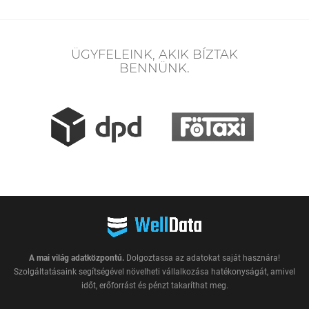
ÜGYFELEINK, AKIK BÍZTAK
BENNÜNK.
A mai világ adatközpontú.
Dolgoztassa az adatokat saját hasznára!
Szolgáltatásaink segítségével növelheti vállalkozása hatékonyságát, amivel
időt, erőforrást és pénzt takaríthat meg.