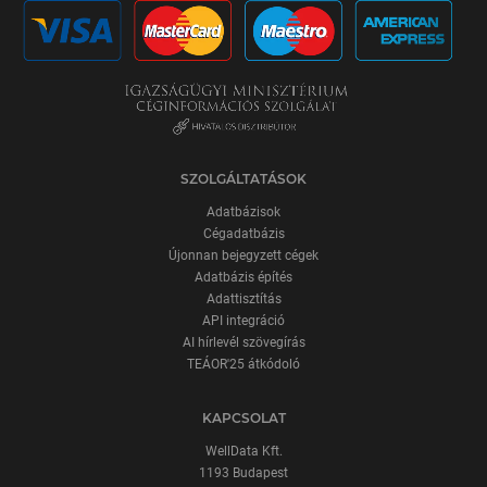
SZOLGÁLTATÁSOK
Adatbázisok
Cégadatbázis
Újonnan bejegyzett cégek
Adatbázis építés
Adattisztítás
API integráció
AI hírlevél szövegírás
TEÁOR'25 átkódoló
KAPCSOLAT
WellData Kft.
1193 Budapest