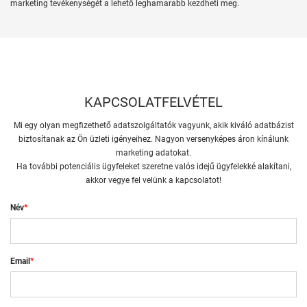
marketing tevékenységét a lehető leghamarabb kezdheti meg.
KAPCSOLATFELVÉTEL
Mi egy olyan megfizethető adatszolgáltatók vagyunk, akik kiváló adatbázist
biztosítanak az Ön üzleti igényeihez. Nagyon versenyképes áron kínálunk
marketing adatokat.
Ha további potenciális ügyfeleket szeretne valós idejű ügyfelekké alakítani,
akkor vegye fel velünk a kapcsolatot!
Név
*
Email
*