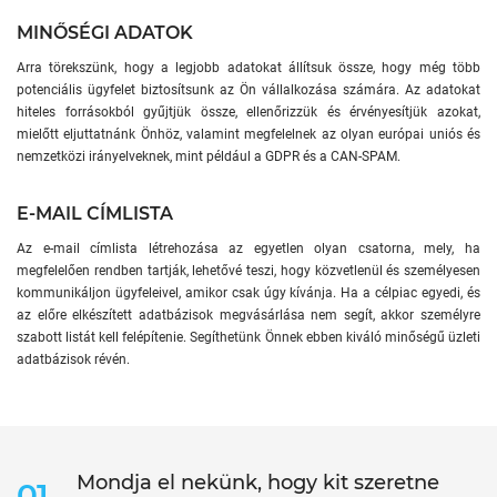
MINŐSÉGI ADATOK
Arra törekszünk, hogy a legjobb adatokat állítsuk össze, hogy még több
potenciális ügyfelet biztosítsunk az Ön vállalkozása számára. Az adatokat
hiteles forrásokból gyűjtjük össze, ellenőrizzük és érvényesítjük azokat,
mielőtt eljuttatnánk Önhöz, valamint megfelelnek az olyan európai uniós és
nemzetközi irányelveknek, mint például a GDPR és a CAN-SPAM.
E-MAIL CÍMLISTA
Az e-mail címlista létrehozása az egyetlen olyan csatorna, mely, ha
megfelelően rendben tartják, lehetővé teszi, hogy közvetlenül és személyesen
kommunikáljon ügyfeleivel, amikor csak úgy kívánja. Ha a célpiac egyedi, és
az előre elkészített adatbázisok megvásárlása nem segít, akkor személyre
szabott listát kell felépítenie. Segíthetünk Önnek ebben kiváló minőségű üzleti
adatbázisok révén.
Mondja el nekünk, hogy kit szeretne
01.