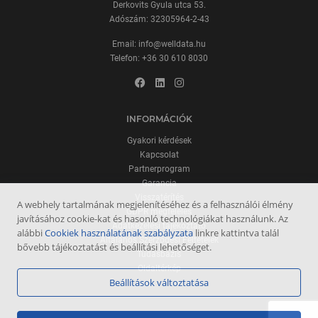
Derkovits Gyula utca 53.
Adószám: 32305964-2-43
Email:
info@welldata.hu
Telefon:
+36 30 610 8030
INFORMÁCIÓK
Gyakori kérdések
Kapcsolat
Partnerprogram
Garancia
Visszatérítés
A webhely tartalmának megjelenítéséhez és a felhasználói élmény
GDPR megfelelés
javításához cookie-kat és hasonló technológiákat használunk. Az
Adatkezelési tájékoztató
alábbi
Cookiek használatának szabályzata
linkre kattintva talál
Általános Szerződési Feltételek
bővebb tájékoztatást és beállítási lehetőséget.
Tudásbázis
Oldaltérkép
Beállítások változtatása