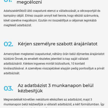
megcélozni
Adatszakértőkből álló csapatunk elemzi a vállalkozását, a célcsoportját és
kampány célját. Ehhez csupán annyit kell tennie, hogy elküldi számunkra,
kiket szeretne megcélozni. Ezután mi összeállítjuk a céljainak leginkább
megfelelő adatbázist.
02.
Kérjen személyre szabott árajánlatot
Amennyiben megkeresi csapatunkat, néhány órán belül díjmentes árajánlatot
küldünk Önnek, és emellett részletes jelentést is kap saját vállalati
adatbázisáról. Kérésre ingyenes mintát biztosítunk, 10 kontakt
kiválasztásával. A személyes visszajelzései alapján pedig pontosítjuk a privát
adatbázisát.
Az adatbázist 3 munkanapon belül
03.
kézbesítjük
Megrendelését követően nekiállunk elkészíteni az adatbázist, majd 3
munkanapon belül kézbesítjük a vállalati adatbázist, a kért formátumban. Így