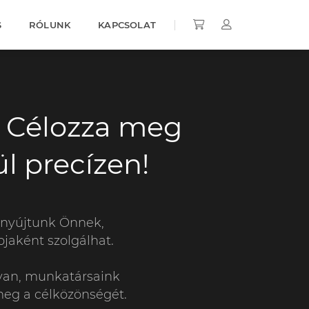
S
RÓLUNK
KAPCSOLAT
? Célozza meg
l precízen!
 nyújtunk Önnek,
jaként szolgálhat.
 van, munkatársaink
meg a célközönségét.