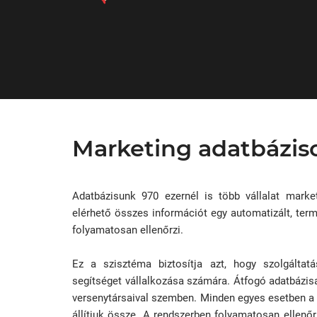
Marketing adatbázis
Adatbázisunk 970 ezernél is több vállalat marketi
elérhető összes információt egy automatizált, term
folyamatosan ellenőrzi.
Ez a szisztéma biztosítja azt, hogy szolgálta
segítséget vállalkozása számára. Átfogó adatbázisa
versenytársaival szemben. Minden egyes esetben a 
állítjuk össze. A rendszerben folyamatosan ellenőr