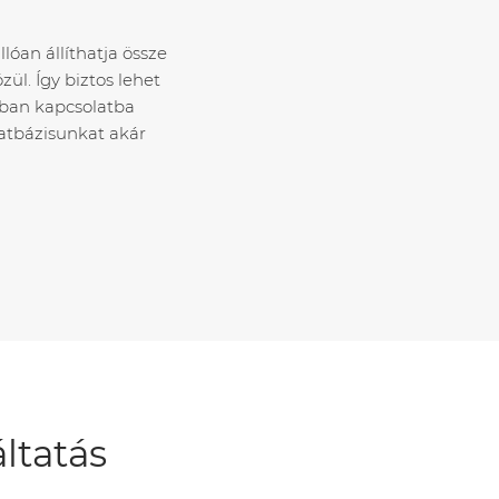
lóan állíthatja össze
ül. Így biztos lehet
óban kapcsolatba
datbázisunkat akár
ltatás