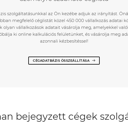
s szolgáltatásunkkal az Ön kezébe adjuk az irányítást. Önál
bban megfelelő céglistát közel 450 000 vállalkozás adatai köz
k olyan vállalkozások adatait vásárolja meg, amelyekkel val
róbálja ki online kalkulációs felületünket, és vásárolja meg a
azonnali kézbesítéssel!
CÉGADATBÁZIS ÖSSZEÁLLÍTÁSA
an bejegyzett cégek szolgá