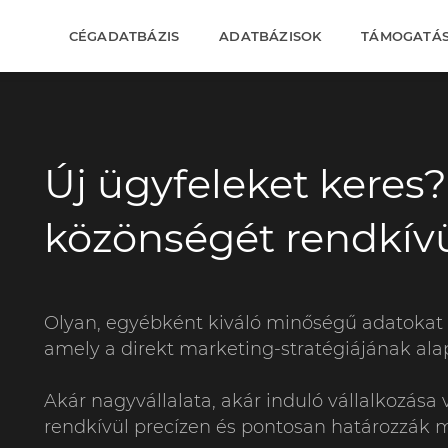
CÉGADATBÁZIS
ADATBÁZISOK
TÁMOGATÁ
Új ügyfeleket keres
közönségét rendkívü
Olyan, egyébként kiváló minőségű adatokat
amely a direkt marketing-stratégiájának alap
Akár nagyvállalata, akár induló vállalkozása
rendkívül precízen és pontosan határozzák 