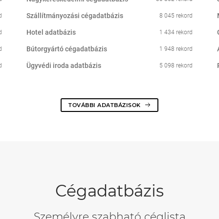
Szállítmányozási cégadatbázis
d
8 045 rekord
Hotel adatbázis
d
1 434 rekord
Bútorgyártó cégadatbázis
d
1 948 rekord
Ügyvédi iroda adatbázis
d
5 098 rekord
TOVÁBBI ADATBÁZISOK
Cégadatbázis
Személyre szabható céglista