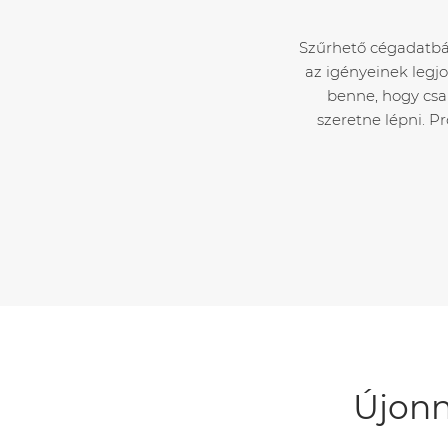
Szűrhető cégadatbázi
az igényeinek legjo
benne, hogy csa
szeretne lépni. P
Újonn