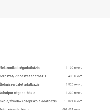
Elektronikai cégadatbázis
1 102 rekord
Borászat/Pincészet adatbázis
435 rekord
Élelmiszerüzlet adatbázis
7 825 rekord
Ruhaipar cégadatbázis
1 237 rekord
Iskola/Óvoda/Középiskola adatbázis
18 821 rekord
Svájc cégadatbázis
699 431 rekord