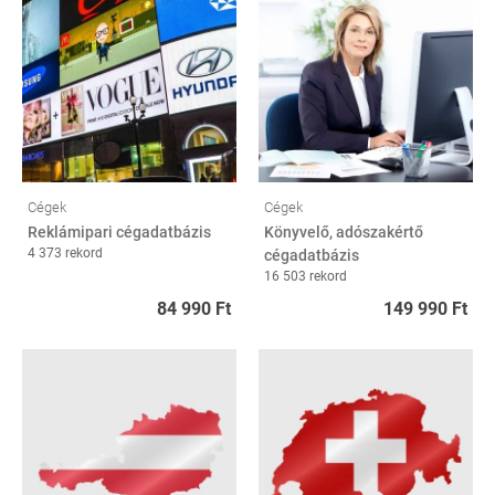
Cégek
Cégek
Reklámipari cégadatbázis
Könyvelő, adószakértő
4 373 rekord
cégadatbázis
16 503 rekord
84 990 Ft
149 990 Ft