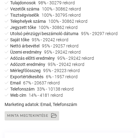
Tulajdonosok
98% - 30279 rekord
Vezetők száma
100% - 30862 rekord
Tisztségviselők
100% - 30795 rekord
Telephelyek száma
100% - 30862 rekord
Jegyzett tőke
100% - 30862 rekord
Utolsó pénzügyi beszámoló dátuma
95% - 29297 rekord
Saját tőke
95% - 29242 rekord
Nettó árbevétel
95% - 29257 rekord
Üzemi eredmény
95% - 29242 rekord
Adózás előtti eredmény
95% - 29242 rekord
Adózott eredmény
95% - 29242 rekord
Mérlegfőösszeg
95% - 29223 rekord
Exportértékesítés
6% - 1957 rekord
Email
67% - 20637 rekord
Telefonszám
33% - 10138 rekord
Web cím
14% - 4181 rekord
Marketing adatok:
Email, Telefonszám
MINTA MEGTEKINTÉSE