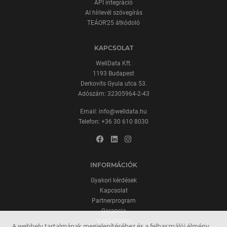
API integráció
AI hírlevél szövegírás
TEÁOR'25 átkódoló
KAPCSOLAT
WellData Kft.
1193 Budapest
Derkovits Gyula utca 53.
Adószám: 32305964-2-43
Email:
info@welldata.hu
Telefon:
+36 30 610 8030
INFORMÁCIÓK
Gyakori kérdések
Kapcsolat
Partnerprogram
Garancia
Visszatérítés
A webhely tartalmának megjelenítéséhez és a felhasználói élmény