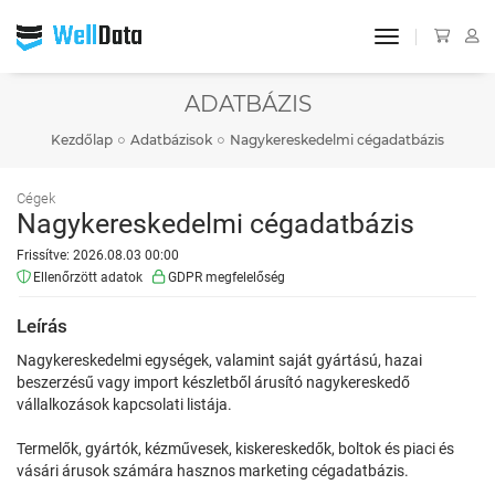
toggle navigat
ADATBÁZIS
Kezdőlap
Adatbázisok
Nagykereskedelmi cégadatbázis
Cégek
Nagykereskedelmi cégadatbázis
Frissítve: 2026.08.03 00:00
Ellenőrzött adatok
GDPR megfelelőség
Leírás
Nagykereskedelmi egységek, valamint saját gyártású, hazai
beszerzésű vagy import készletből árusító nagykereskedő
vállalkozások kapcsolati listája.
Termelők, gyártók, kézművesek, kiskereskedők, boltok és piaci és
vásári árusok számára hasznos marketing cégadatbázis.