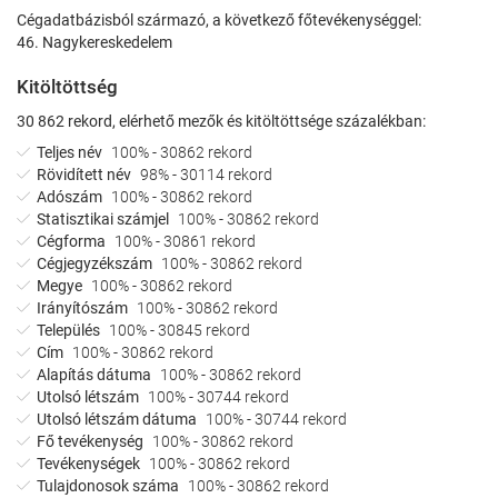
Cégadatbázisból származó, a következő főtevékenységgel:
46. Nagykereskedelem
Kitöltöttség
30 862 rekord, elérhető mezők és kitöltöttsége százalékban:
Teljes név
100% - 30862 rekord
Rövidített név
98% - 30114 rekord
Adószám
100% - 30862 rekord
Statisztikai számjel
100% - 30862 rekord
Cégforma
100% - 30861 rekord
Cégjegyzékszám
100% - 30862 rekord
Megye
100% - 30862 rekord
Irányítószám
100% - 30862 rekord
Település
100% - 30845 rekord
Cím
100% - 30862 rekord
Alapítás dátuma
100% - 30862 rekord
Utolsó létszám
100% - 30744 rekord
Utolsó létszám dátuma
100% - 30744 rekord
Fő tevékenység
100% - 30862 rekord
Tevékenységek
100% - 30862 rekord
Tulajdonosok száma
100% - 30862 rekord