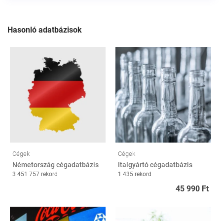
Hasonló adatbázisok
Cégek
Cégek
Németország cégadatbázis
Italgyártó cégadatbázis
3 451 757 rekord
1 435 rekord
45 990 Ft