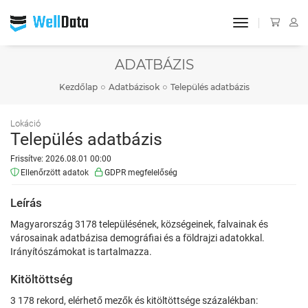
toggle navigat
ADATBÁZIS
Kezdőlap
Adatbázisok
Település adatbázis
Lokáció
Település adatbázis
Frissítve: 2026.08.01 00:00
Ellenőrzött adatok
GDPR megfelelőség
Leírás
Magyarország 3178 településének, községeinek, falvainak és
városainak adatbázisa demográfiai és a földrajzi adatokkal.
Irányítószámokat is tartalmazza.
Kitöltöttség
3 178 rekord, elérhető mezők és kitöltöttsége százalékban: