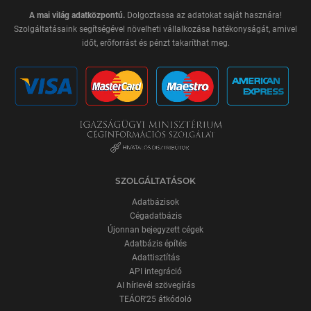
A mai világ adatközpontú.
Dolgoztassa az adatokat saját hasznára!
Szolgáltatásaink segítségével növelheti vállalkozása hatékonyságát, amivel
időt, erőforrást és pénzt takaríthat meg.
SZOLGÁLTATÁSOK
Adatbázisok
Cégadatbázis
Újonnan bejegyzett cégek
Adatbázis építés
Adattisztítás
API integráció
AI hírlevél szövegírás
TEÁOR'25 átkódoló