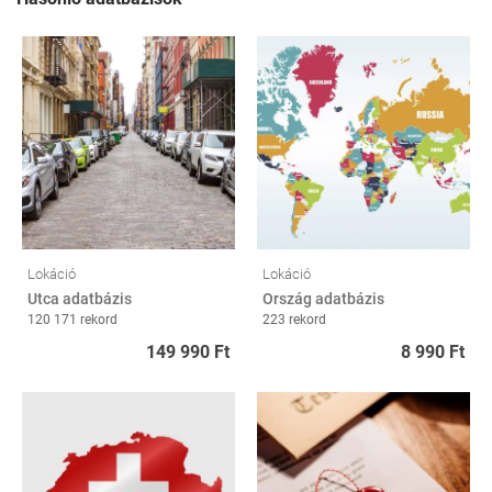
Lokáció
Lokáció
Utca adatbázis
Ország adatbázis
120 171 rekord
223 rekord
149 990 Ft
8 990 Ft