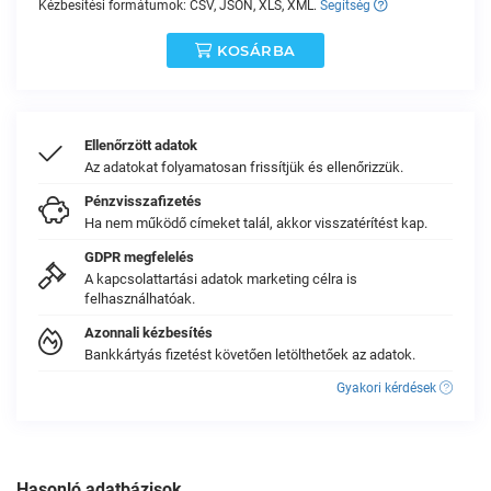
Kézbesítési formátumok: CSV, JSON, XLS, XML.
Segítség
KOSÁRBA
Ellenőrzött adatok
Az adatokat folyamatosan frissítjük és ellenőrizzük.
Pénzvisszafizetés
Ha nem működő címeket talál, akkor visszatérítést kap.
GDPR megfelelés
A kapcsolattartási adatok marketing célra is
felhasználhatóak.
Azonnali kézbesítés
Bankkártyás fizetést követően letölthetőek az adatok.
Gyakori kérdések
Hasonló adatbázisok