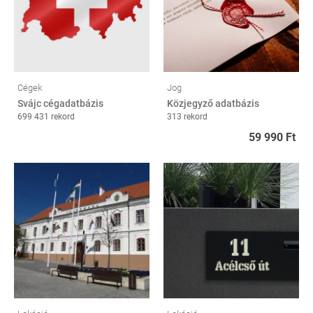
Cégek
Jog
Svájc cégadatbázis
Közjegyző adatbázis
699 431 rekord
313 rekord
59 990 Ft