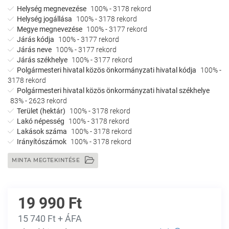
Helység megnevezése
100% - 3178 rekord
Helység jogállása
100% - 3178 rekord
Megye megnevezése
100% - 3177 rekord
Járás kódja
100% - 3177 rekord
Járás neve
100% - 3177 rekord
Járás székhelye
100% - 3177 rekord
Polgármesteri hivatal közös önkormányzati hivatal kódja
100% -
3178 rekord
Polgármesteri hivatal közös önkormányzati hivatal székhelye
83% - 2623 rekord
Terület (hektár)
100% - 3178 rekord
Lakó népesség
100% - 3178 rekord
Lakások száma
100% - 3178 rekord
Irányítószámok
100% - 3178 rekord
MINTA MEGTEKINTÉSE
19 990 Ft
15 740 Ft + ÁFA