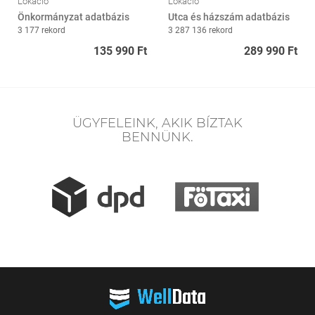
Lokáció
Lokáció
Önkormányzat adatbázis
Utca és házszám adatbázis
3 177 rekord
3 287 136 rekord
135 990 Ft
289 990 Ft
ÜGYFELEINK, AKIK BÍZTAK
BENNÜNK.