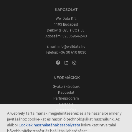
KAPCSOLAT
WellData Kft.
1193 Budapest
Derkovits Gyula utca 53.
Adószám: 32305964-2-43
Email:
info@welldata.hu
Telefon:
+36 30 610 8030
INFORMÁCIÓK
Gyakori kérdések
Kapcsolat
Partnerprogram
Garancia
Visszatérítés
A webhely tartalmának megjelenítéséhez és a felhasználói élmény
GDPR megfelelés
javításához cookie-kat és hasonló technológiákat használunk. Az
Adatkezelési tájékoztató
alábbi
Cookiek használatának szabályzata
linkre kattintva talál
Általános Szerződési Feltételek
bővebb tájékoztatást és beállítási lehetőséget.