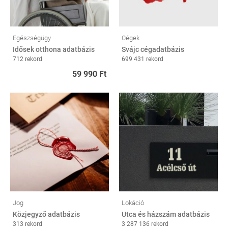
Egészségügy
Cégek
Idősek otthona adatbázis
Svájc cégadatbázis
712 rekord
699 431 rekord
59 990 Ft
Jog
Lokáció
Közjegyző adatbázis
Utca és házszám adatbázis
313 rekord
3 287 136 rekord