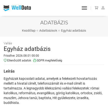
toggle navigat
ADATBÁZIS
Kezdőlap
Adatbázisok
Egyház adatbázis
Vallás
Egyház adatbázis
Frissítve: 2026.08.01 00:00
Ellenőrzött adatok
GDPR megfelelőség
Leírás
Egyházak kapcsolati adatai, amelyek a felekezeti hovatartozás
mellett a hivatal címét, telefonszámát és e-mail címét is
tartalmazza. A legnagyobb lélekszámú vallási felekezetek: római
katolikus, református, evangélikus, görög katolikus, ortodox, zsidó,
muszlim, Jehova tanúi, baptista, Hit gyülekezete, izraelita,
buddhista.