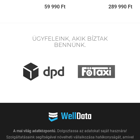
59 990 Ft
289 990 Ft
ÜGYFELEINK, AKIK BÍZTAK
BENNÜNK.
A mai világ adatközpontú.
Dolgoztassa az adatokat saját hasznára!
Szolgáltatásaink segítségével növelheti vállalkozása hatékonyságát, amivel