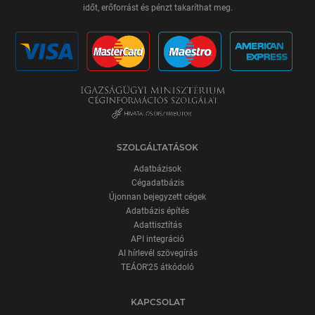
időt, erőforrást és pénzt takaríthat meg.
SZOLGÁLTATÁSOK
Adatbázisok
Cégadatbázis
Újonnan bejegyzett cégek
Adatbázis építés
Adattisztítás
API integráció
AI hírlevél szövegírás
TEÁOR'25 átkódoló
KAPCSOLAT