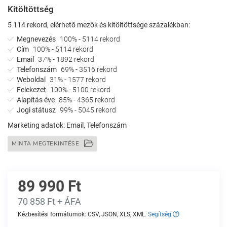
Kitöltöttség
5 114 rekord, elérhető mezők és kitöltöttsége százalékban:
Megnevezés
100% - 5114 rekord
Cím
100% - 5114 rekord
Email
37% - 1892 rekord
Telefonszám
69% - 3516 rekord
Weboldal
31% - 1577 rekord
Felekezet
100% - 5100 rekord
Alapítás éve
85% - 4365 rekord
Jogi státusz
99% - 5045 rekord
Marketing adatok:
Email, Telefonszám
MINTA MEGTEKINTÉSE
89 990 Ft
70 858 Ft + ÁFA
Kézbesítési formátumok: CSV, JSON, XLS, XML.
Segítség