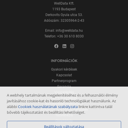
WellData Kft.
1193 Budapest
Derkovits Gyula utca 53.
Adószám: 32305964-2-43
Email:
info@welldata.hu
Telefon:
+36 30 610 8030
INFORMÁCIÓK
Gyakori kérdések
Kapcsolat
Partnerprogram
Garancia
Visszatérítés
A webhely tartalmának megjelenítéséhez és a felhasználói élmény
GDPR megfelelés
javításához cookie-kat és hasonló technológiákat használunk. Az
Adatkezelési tájékoztató
alábbi
Cookiek használatának szabályzata
linkre kattintva talál
Általános Szerződési Feltételek
bővebb tájékoztatást és beállítási lehetőséget.
Tudásbázis
Oldaltérkép
Beállítások változtatása