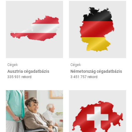
Cégek
Cégek
Ausztria cégadatbázis
Németország cégadatbázis
335 931 rekord
3 451 757 rekord