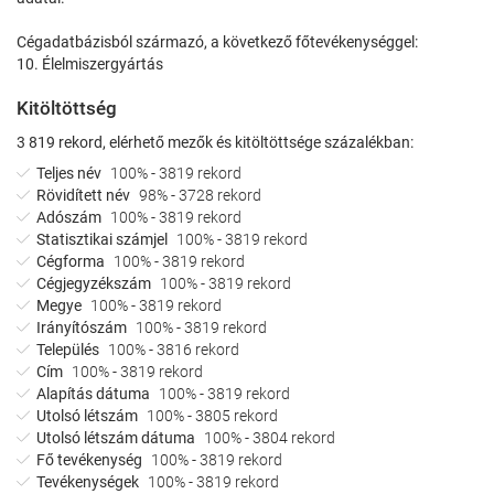
Cégadatbázisból származó, a következő főtevékenységgel:
10. Élelmiszergyártás
Kitöltöttség
3 819 rekord, elérhető mezők és kitöltöttsége százalékban:
Teljes név
100% - 3819 rekord
Rövidített név
98% - 3728 rekord
Adószám
100% - 3819 rekord
Statisztikai számjel
100% - 3819 rekord
Cégforma
100% - 3819 rekord
Cégjegyzékszám
100% - 3819 rekord
Megye
100% - 3819 rekord
Irányítószám
100% - 3819 rekord
Település
100% - 3816 rekord
Cím
100% - 3819 rekord
Alapítás dátuma
100% - 3819 rekord
Utolsó létszám
100% - 3805 rekord
Utolsó létszám dátuma
100% - 3804 rekord
Fő tevékenység
100% - 3819 rekord
Tevékenységek
100% - 3819 rekord