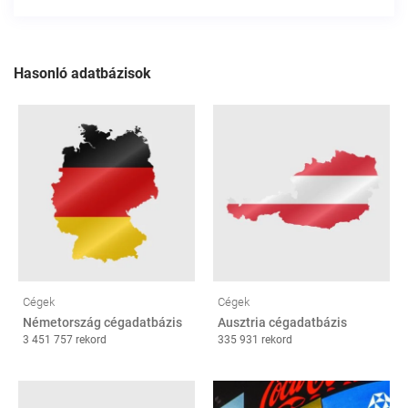
Hasonló adatbázisok
Cégek
Cégek
Németország cégadatbázis
Ausztria cégadatbázis
3 451 757 rekord
335 931 rekord