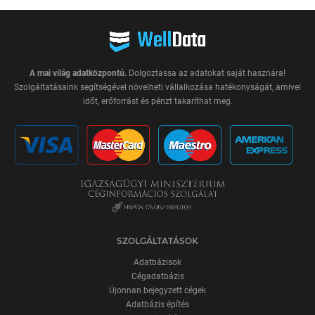
A mai világ adatközpontú.
Dolgoztassa az adatokat saját hasznára!
Szolgáltatásaink segítségével növelheti vállalkozása hatékonyságát, amivel
időt, erőforrást és pénzt takaríthat meg.
SZOLGÁLTATÁSOK
Adatbázisok
Cégadatbázis
Újonnan bejegyzett cégek
Adatbázis építés