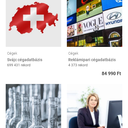
Cégek
Cégek
Svájc cégadatbázis
Reklámipari cégadatbázis
699 431 rekord
4 373 rekord
84 990 Ft