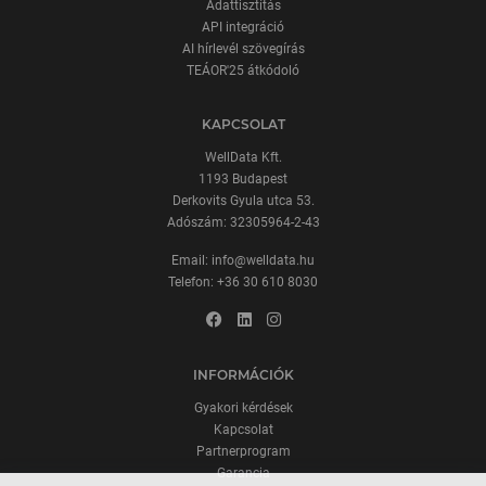
Adattisztítás
API integráció
AI hírlevél szövegírás
TEÁOR'25 átkódoló
KAPCSOLAT
WellData Kft.
1193 Budapest
Derkovits Gyula utca 53.
Adószám: 32305964-2-43
Email:
info@welldata.hu
Telefon:
+36 30 610 8030
INFORMÁCIÓK
Gyakori kérdések
Kapcsolat
Partnerprogram
Garancia