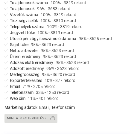
Tulajdonosok száma
100% - 3819 rekord
Tulajdonosok
96% - 3683 rekord
Vezetők száma
100% - 3819 rekord
Tisztségviselők
100% - 3810 rekord
Telephelyek száma
100% - 3819 rekord
Jegyzett tőke
100% - 3819 rekord
Utolsó pénzügyi beszámoló dátuma
95% - 3625 rekord
Saját tőke
95% - 3623 rekord
Nettó árbevétel
95% - 3623 rekord
Üzemi eredmény
95% - 3623 rekord
Adózás előtti eredmény
95% - 3623 rekord
Adózott eredmény
95% - 3623 rekord
Mérlegfőösszeg
95% - 3620 rekord
Exportértékesítés
10% - 377 rekord
Email
71% - 2705 rekord
Telefonszám
33% - 1253 rekord
Web cím
11% - 401 rekord
Marketing adatok:
Email, Telefonszám
MINTA MEGTEKINTÉSE