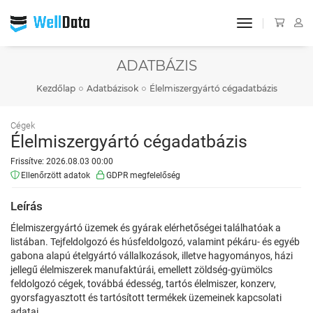
toggle navigat
ADATBÁZIS
Kezdőlap
Adatbázisok
Élelmiszergyártó cégadatbázis
Cégek
Élelmiszergyártó cégadatbázis
Frissítve: 2026.08.03 00:00
Ellenőrzött adatok
GDPR megfelelőség
Leírás
Élelmiszergyártó üzemek és gyárak elérhetőségei találhatóak a
listában. Tejfeldolgozó és húsfeldolgozó, valamint pékáru- és egyéb
gabona alapú ételgyártó vállalkozások, illetve hagyományos, házi
jellegű élelmiszerek manufaktúrái, emellett zöldség-gyümölcs
feldolgozó cégek, továbbá édesség, tartós élelmiszer, konzerv,
gyorsfagyasztott és tartósított termékek üzemeinek kapcsolati
adatai.