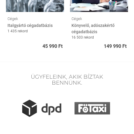
Cégek
Cégek
Italgyártó cégadatbázis
Könyvelő, adószakértő
1 435 rekord
cégadatbázis
16 503 rekord
45 990 Ft
149 990 Ft
ÜGYFELEINK, AKIK BÍZTAK
BENNÜNK.