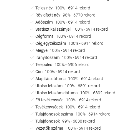
Teljes név
100% - 6914 rekord
Rövidített név
98% - 6770 rekord
Adószám
100% - 6914 rekord
Statisztikai számjel
100% - 6914 rekord
Cégforma
100% - 6914 rekord
Cégjegyzékszám
100% - 6914 rekord
Megye
100% - 6914 rekord
Irányítószám
100% - 6914 rekord
Település
100% - 6906 rekord
Cím
100% - 6914 rekord
Alapítás dátuma
100% - 6914 rekord
Utolsó létszám
100% - 6891 rekord
Utolsó létszám dátuma
100% - 6892 rekord
Fő tevékenység
100% - 6914 rekord
Tevékenységek
100% - 6914 rekord
Tulajdonosok száma
100% - 6914 rekord
Tulajdonosok
99% - 6838 rekord
Vezetők száma
100% - 6914 rekord