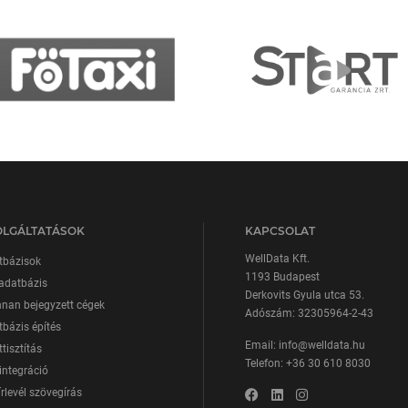
OLGÁLTATÁSOK
KAPCSOLAT
WellData Kft.
tbázisok
1193 Budapest
adatbázis
Derkovits Gyula utca 53.
nan bejegyzett cégek
Adószám: 32305964-2-43
bázis építés
Email:
info@welldata.hu
tisztítás
Telefon:
+36 30 610 8030
integráció
írlevél szövegírás