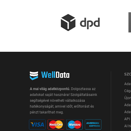
SZ
Ada
A mai világ adatközpontú.
Dolgoztassa az
Cég
adatokat saját hasznára! Szolgáltatásaink
Újon
segítségével növelheti vállalkozása
Adat
hatékonyságát, amivel időt, erőforrást és
Adat
pénzt takaríthat meg.
API 
AI h