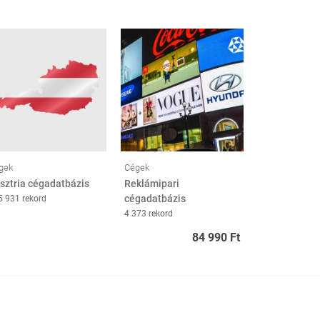
gek
Cégek
sztria cégadatbázis
Reklámipari
cégadatbázis
5 931 rekord
4 373 rekord
84 990 Ft