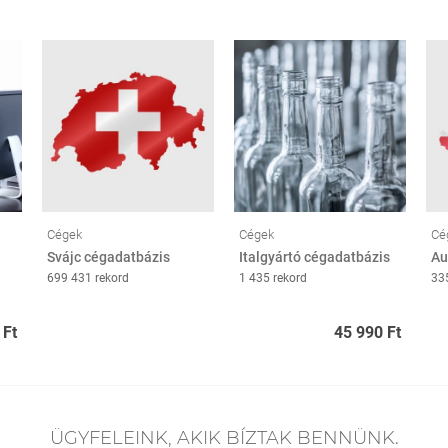
Cégek
Cégek
Cé
Svájc cégadatbázis
Italgyártó cégadatbázis
Au
699 431 rekord
1 435 rekord
33
 Ft
45 990 Ft
ÜGYFELEINK, AKIK BÍZTAK BENNÜNK.