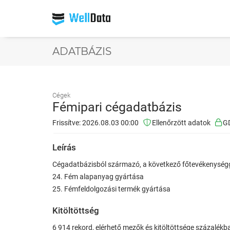
ADATBÁZIS
Cégek
Fémipari cégadatbázis
Frissítve: 2026.08.03 00:00
Ellenőrzött adatok
GD
Leírás
Cégadatbázisból származó, a következő főtevékenységg
24. Fém alapanyag gyártása
25. Fémfeldolgozási termék gyártása
Kitöltöttség
6 914 rekord, elérhető mezők és kitöltöttsége százalékb