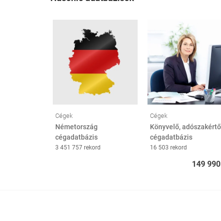
Cégek
Cégek
Németország
Könyvelő, adószakértő
cégadatbázis
cégadatbázis
3 451 757 rekord
16 503 rekord
149 990