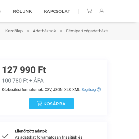
S
RÓLUNK
KAPCSOLAT
Kezdőlap
Adatbázisok
Fémipari cégadatbázis
127 990 Ft
100 780 Ft + ÁFA
Kézbesítési formátumok: CSV, JSON, XLS, XML.
Segítség
KOSÁRBA
Ellenőrzött adatok
Az adatokat folyamatosan frissítjük és