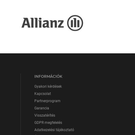
INFORMÁCIÓK
Gyakori kérdések
Kapcsolat
Partnerprogram
Garancia
Visszatérítés
GDPR megfelelés
Adatkezelési tájékoztató