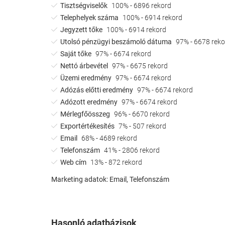
Tisztségviselők
100% - 6896 rekord
Telephelyek száma
100% - 6914 rekord
Jegyzett tőke
100% - 6914 rekord
Utolsó pénzügyi beszámoló dátuma
97% - 6678 reko
Saját tőke
97% - 6674 rekord
Nettó árbevétel
97% - 6675 rekord
Üzemi eredmény
97% - 6674 rekord
Adózás előtti eredmény
97% - 6674 rekord
Adózott eredmény
97% - 6674 rekord
Mérlegfőösszeg
96% - 6670 rekord
Exportértékesítés
7% - 507 rekord
Email
68% - 4689 rekord
Telefonszám
41% - 2806 rekord
Web cím
13% - 872 rekord
Marketing adatok:
Email, Telefonszám
Hasonló adatbázisok