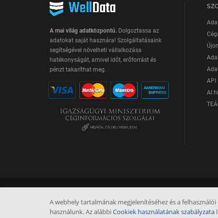
SZ
Ada
A mai világ adatközpontú.
Dolgoztassa az
Cég
adatokat saját hasznára! Szolgáltatásaink
Újon
segítségével növelheti vállalkozása
Adat
hatékonyságát, amivel időt, erőforrást és
Adat
pénzt takaríthat meg.
API 
AI h
TEÁ
A webhely tartalmának megjelenítéséhez és a felhasználói
© 2026 WellData, Minden jog fenntartva.
használunk. Az alábbi
Cookiek használatának szabályzata
l