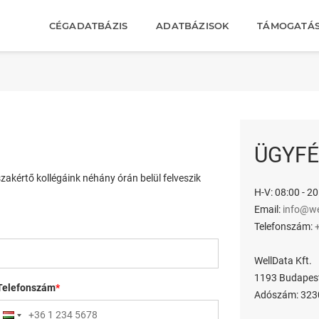
CÉGADATBÁZIS
ADATBÁZISOK
TÁMOGATÁ
ÜGYFÉ
szakértő kollégáink néhány órán belül felveszik
H-V: 08:00 - 20
Email:
info@we
Telefonszám:
WellData Kft.
1193 Budapest,
Telefonszám
*
Adószám: 323