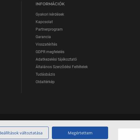
INFORMÁCIÓK
Gyakori kérdések
Kapcsolat
Partnerprogram
Garancia
Visszatérítés
GDPR megfelelés
Adatkezelési tájékoztató
Általános Szerződési Feltételek
Tudásbázis
Oldaltérkép
Beállítások változtatása
Megértettem