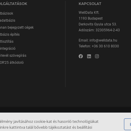
OLGÁLTATÁSOK
KAPCSOLAT
WellData Kft.
tbázisok
1193 Budapest
adatbázis
Derkovits Gyula utca 53.
nan bejegyzett cégek
Adószám: 32305964-2-43
bázis építés
Email:
info@welldata.hu
tisztítás
Telefon:
+36 30 610 8030
integráció
írlevél szövegírás
OR'25 átkódoló
 élmény javításához cookie-kat és hasonló technológiákat
inkre kattintva talál bővebb tájékoztatást és beállítási