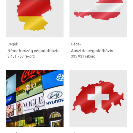
Cégek
Cégek
Németország cégadatbázis
Ausztria cégadatbázis
3 451 757 rekord
335 931 rekord