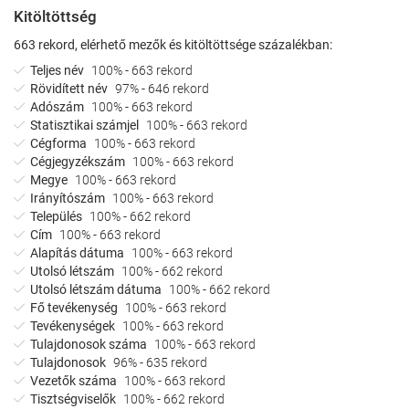
Kitöltöttség
663 rekord, elérhető mezők és kitöltöttsége százalékban:
Teljes név
100% - 663 rekord
Rövidített név
97% - 646 rekord
Adószám
100% - 663 rekord
Statisztikai számjel
100% - 663 rekord
Cégforma
100% - 663 rekord
Cégjegyzékszám
100% - 663 rekord
Megye
100% - 663 rekord
Irányítószám
100% - 663 rekord
Település
100% - 662 rekord
Cím
100% - 663 rekord
Alapítás dátuma
100% - 663 rekord
Utolsó létszám
100% - 662 rekord
Utolsó létszám dátuma
100% - 662 rekord
Fő tevékenység
100% - 663 rekord
Tevékenységek
100% - 663 rekord
Tulajdonosok száma
100% - 663 rekord
Tulajdonosok
96% - 635 rekord
Vezetők száma
100% - 663 rekord
Tisztségviselők
100% - 662 rekord