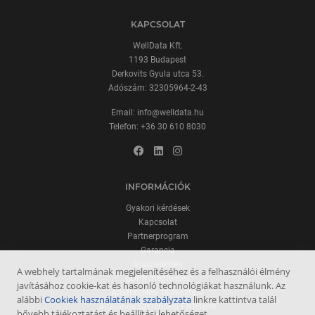
KAPCSOLAT
WellData Kft.
1193 Budapest
Derkovits Gyula utca 53.
Adószám: 32305964-2-43
Email:
info@welldata.hu
Telefon:
+36 30 610 8030
INFORMÁCIÓK
Gyakori kérdések
Kapcsolat
Partnerprogram
Garancia
Visszatérítés
A webhely tartalmának megjelenítéséhez és a felhasználói élmény
GDPR megfelelés
javításához cookie-kat és hasonló technológiákat használunk. Az
Adatkezelési tájékoztató
alábbi
Cookiek használatának szabályzata
linkre kattintva talál
Általános Szerződési Feltételek
bővebb tájékoztatást és beállítási lehetőséget.