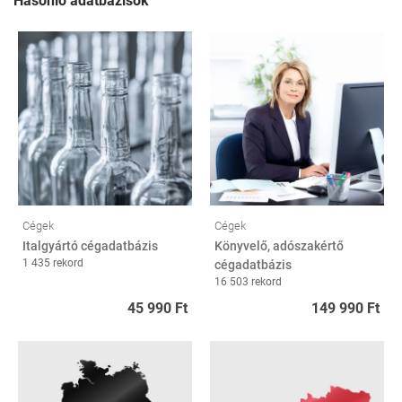
Hasonló adatbázisok
Cégek
Cégek
Italgyártó cégadatbázis
Könyvelő, adószakértő
1 435 rekord
cégadatbázis
16 503 rekord
45 990 Ft
149 990 Ft