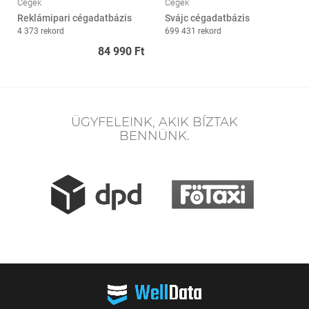
Cégek
Cégek
Reklámipari cégadatbázis
Svájc cégadatbázis
4 373 rekord
699 431 rekord
84 990 Ft
ÜGYFELEINK, AKIK BÍZTAK
BENNÜNK.