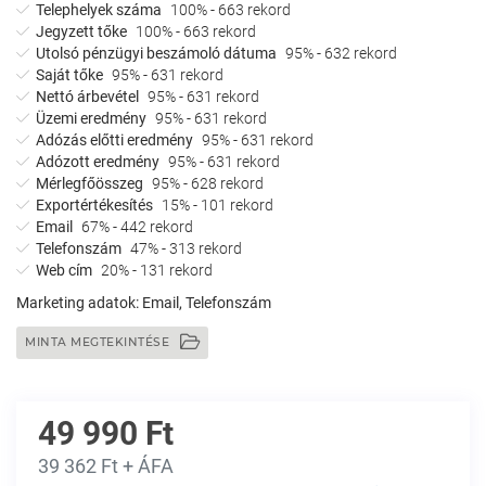
Telephelyek száma
100% - 663 rekord
Jegyzett tőke
100% - 663 rekord
Utolsó pénzügyi beszámoló dátuma
95% - 632 rekord
Saját tőke
95% - 631 rekord
Nettó árbevétel
95% - 631 rekord
Üzemi eredmény
95% - 631 rekord
Adózás előtti eredmény
95% - 631 rekord
Adózott eredmény
95% - 631 rekord
Mérlegfőösszeg
95% - 628 rekord
Exportértékesítés
15% - 101 rekord
Email
67% - 442 rekord
Telefonszám
47% - 313 rekord
Web cím
20% - 131 rekord
Marketing adatok:
Email, Telefonszám
MINTA MEGTEKINTÉSE
49 990 Ft
39 362 Ft + ÁFA