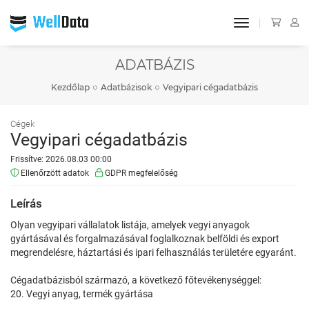
toggle navigat
ADATBÁZIS
Kezdőlap
Adatbázisok
Vegyipari cégadatbázis
Cégek
Vegyipari cégadatbázis
Frissítve: 2026.08.03 00:00
Ellenőrzött adatok
GDPR megfelelőség
Leírás
Olyan vegyipari vállalatok listája, amelyek vegyi anyagok
gyártásával és forgalmazásával foglalkoznak belföldi és export
megrendelésre, háztartási és ipari felhasználás területére egyaránt.
Cégadatbázisból származó, a következő főtevékenységgel:
20. Vegyi anyag, termék gyártása