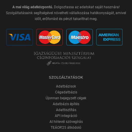
A mai világ adatközpontú.
Dolgoztassa az adatokat saját hasznára!
Szolgáltatásaink segítségével növelheti vállalkozása hatékonyságát, amivel
időt, erőforrást és pénzt takaríthat meg.
SZOLGÁLTATÁSOK
Adatbázisok
Cégadatbázis
Újonnan bejegyzett cégek
Adatbázis építés
Adattisztítás
API integráció
AI hírlevél szövegírás
TEÁOR'25 átkódoló