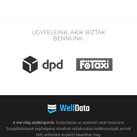
ÜGYFELEINK, AKIK BÍZTAK
BENNÜNK.
A mai világ adatközpontú.
Dolgoztassa az adatokat saját hasznára!
Szolgáltatásaink segítségével növelheti vállalkozása hatékonyságát, amivel
időt, erőforrást és pénzt takaríthat meg.