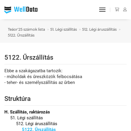
toggle navigat
Teáor'25 számok lista
51. Légi szállítás
512. Légi áruszállítás
5122. Űrszállítás
5122. Űrszállítás
Ebbe a szakágazatba tartozik:
- műholdak és űreszközök felbocsátása
- teher- és személyszállítás az űrben
Struktúra
H. Szállítás, raktározás
51. Légi szállítás
512. Légi áruszállítás
5122. Űrszállítás