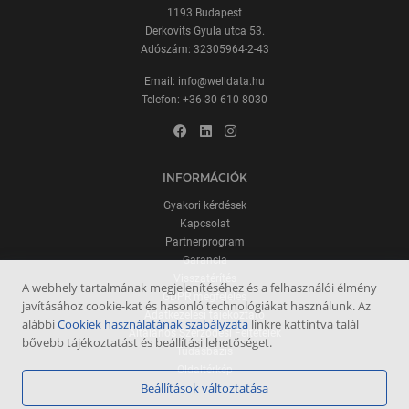
1193 Budapest
Derkovits Gyula utca 53.
Adószám: 32305964-2-43
Email:
info@welldata.hu
Telefon:
+36 30 610 8030
INFORMÁCIÓK
Gyakori kérdések
Kapcsolat
Partnerprogram
Garancia
Visszatérítés
A webhely tartalmának megjelenítéséhez és a felhasználói élmény
GDPR megfelelés
javításához cookie-kat és hasonló technológiákat használunk. Az
Adatkezelési tájékoztató
alábbi
Cookiek használatának szabályzata
linkre kattintva talál
Általános Szerződési Feltételek
bővebb tájékoztatást és beállítási lehetőséget.
Tudásbázis
Oldaltérkép
Beállítások változtatása