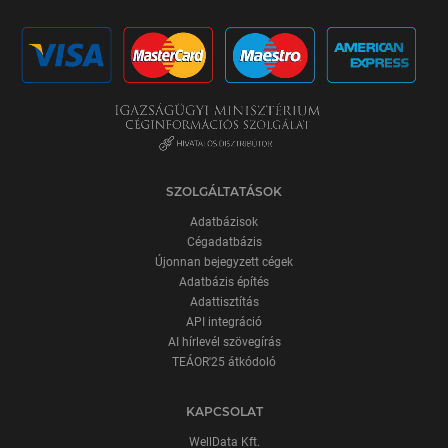
SZOLGÁLTATÁSOK
Adatbázisok
Cégadatbázis
Újonnan bejegyzett cégek
Adatbázis építés
Adattisztítás
API integráció
AI hírlevél szövegírás
TEÁOR'25 átkódoló
KAPCSOLAT
WellData Kft.