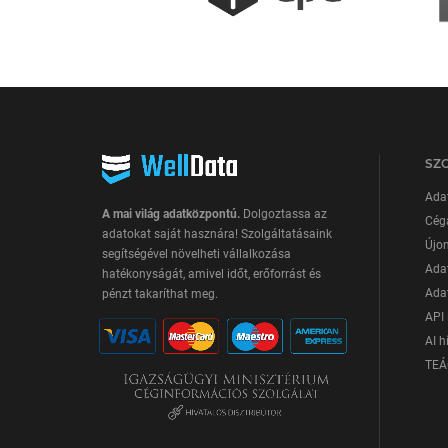
SZ
Ada
A mai világ adatközpontú.
Dolgoztassa az
Cég
adatokat saját hasznára! Szolgáltatásaink
Újon
segítségével növelheti vállalkozása
Adat
hatékonyságát, amivel időt, erőforrást és
Adat
pénzt takaríthat meg.
API 
AI h
TEÁ