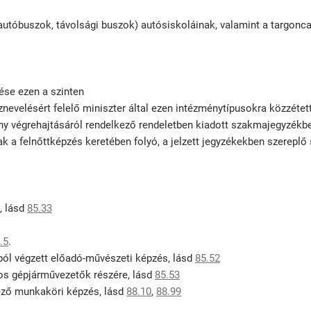
autóbuszok, távolsági buszok) autósiskoláinak, valamint a targonca
zése ezen a szinten
evelésért felelő miniszter által ezen intézménytípusokra közzétet
ny végrehajtásáról rendelkező rendeletben kiadott szakmajegyzék
nak a felnőttképzés keretében folyó, a jelzett jegyzékekben szerep
, lásd
85.33
.5
.
jából végzett előadó-művészeti képzés, lásd
85.52
sos gépjárművezetők részére, lásd
85.53
pező munkaköri képzés, lásd
88.10
,
88.99