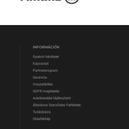
INFORMÁCIÓK
Gyakori kérdések
Kapcsolat
Partnerprogram
Garancia
Visszatérítés
GDPR megfelelés
Adatkezelési tájékoztató
Általános Szerződési Feltételek
Tudásbázis
Oldaltérkép