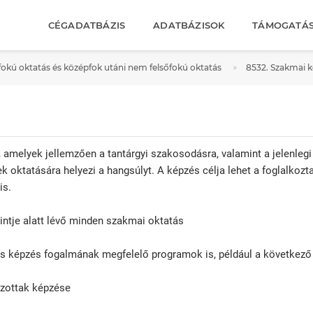
CÉGADATBÁZIS
ADATBÁZISOK
TÁMOGATÁ
fokú oktatás és középfok utáni nem felsőfokú oktatás
8532. Szakmai 
amelyek jellemzően a tantárgyi szakosodásra, valamint a jelenlegi 
k oktatására helyezi a hangsúlyt. A képzés célja lehet a foglalkoz
is.
intje alatt lévő minden szakmai oktatás
és képzés fogalmának megfelelő programok is, például a következő 
azottak képzése