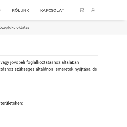
S
RÓLUNK
KAPCSOLAT
középfokú oktatás
vagy jövőbeli foglalkoztatáshoz általában
tatáshoz szükséges általános ismeretek nyújtása, de
területeken: