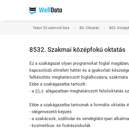
Teáor'25 számok lista
85. Oktatás
853. Közép
8532. Szakmai középfokú oktatás
Ez a szakágazat olyan programokat foglal magában, 
kapcsolódó elméleti háttér és a gyakorlati készsége
felkészítés meghatározott foglalkozásra, szakmára 
Ebbe a szakágazatba tartozik:
- a
85.4
. alágazatban meghatározott felsőoktatás sz
Ebbe a szakágazatba tartoznak a formális oktatás 
- idegenvezető-képzés
- a szakácsok, szállodai és vendéglátó-ipari alkalm
- kozmetikus- és fodrásziskolák