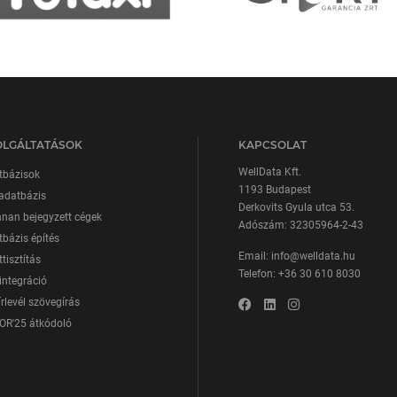
OLGÁLTATÁSOK
KAPCSOLAT
WellData Kft.
tbázisok
1193 Budapest
adatbázis
Derkovits Gyula utca 53.
nan bejegyzett cégek
Adószám: 32305964-2-43
bázis építés
Email:
info@welldata.hu
tisztítás
Telefon:
+36 30 610 8030
integráció
írlevél szövegírás
OR'25 átkódoló