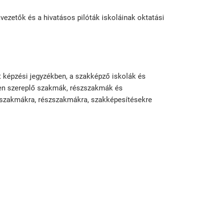
vezetők és a hivatásos pilóták iskoláinak oktatási
t képzési jegyzékben, a szakképző iskolák és
ben szereplő szakmák, részszakmák és
lő szakmákra, részszakmákra, szakképesítésekre