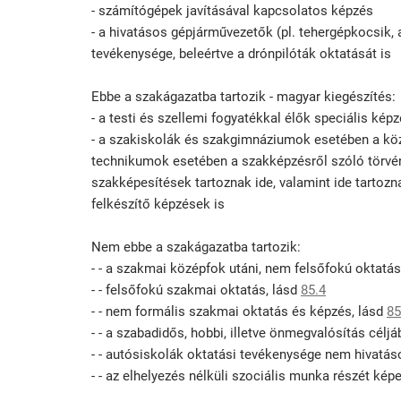
- számítógépek javításával kapcsolatos képzés
- a hivatásos gépjárművezetők (pl. tehergépkocsik, 
tevékenysége, beleértve a drónpilóták oktatását is
Ebbe a szakágazatba tartozik - magyar kiegészítés:
- a testi és szellemi fogyatékkal élők speciális kép
- a szakiskolák és szakgimnáziumok esetében a közn
technikumok esetében a szakképzésről szóló törvé
szakképesítések tartoznak ide, valamint ide tartoz
felkészítő képzések is
Nem ebbe a szakágazatba tartozik:
- - a szakmai középfok utáni, nem felsőfokú oktatás
- - felsőfokú szakmai oktatás, lásd
85.4
- - nem formális szakmai oktatás és képzés, lásd
85
- - a szabadidős, hobbi, illetve önmegvalósítás cél
- - autósiskolák oktatási tevékenysége nem hivatá
- - az elhelyezés nélküli szociális munka részét ké