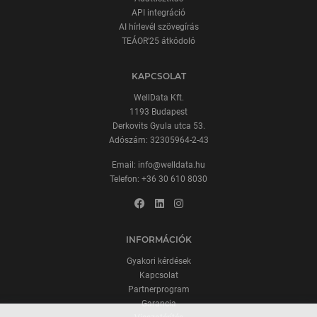
API integráció
AI hírlevél szövegírás
TEÁOR'25 átkódoló
KAPCSOLAT
WellData Kft.
1193 Budapest
Derkovits Gyula utca 53.
Adószám: 32305964-2-43
Email:
info@welldata.hu
Telefon:
+36 30 610 8030
INFORMÁCIÓK
Gyakori kérdések
Kapcsolat
Partnerprogram
Garancia