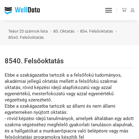
toggle navigat
Teáor'25 számok lista
85. Oktatás
854. Felsőoktatás
8540. Felsőoktatás
8540. Felsőoktatás
Ebbe a szakágazatba tartozik a a felsőfokú tudományos,
akadémiai jellegű oktatás mellett a felsőfokú szakmai
oktatás; rövid képzési idejű alapfokozatú vagy azzal
egyenértékű, mesterfokozatú vagy azzal egyenértékű
végzettség szerezhető.
Ebbe a szakágazatba tartozik az állami és nem állami
egyetemeken nyújtott oktatás:
- rövid képzési idejű tanulmányok, amelyek általában egy adott
szakma végzéséhez megfelelő gyakorlati tanuláson alapulnak,
és a hallgatókat a munkaerőpiacra való belépésre vagy más
felsőoktatási programokra készítik fel