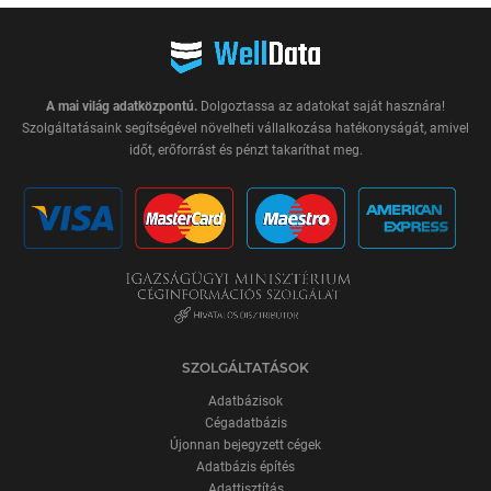
A mai világ adatközpontú.
Dolgoztassa az adatokat saját hasznára!
Szolgáltatásaink segítségével növelheti vállalkozása hatékonyságát, amivel
időt, erőforrást és pénzt takaríthat meg.
SZOLGÁLTATÁSOK
Adatbázisok
Cégadatbázis
Újonnan bejegyzett cégek
Adatbázis építés
Adattisztítás