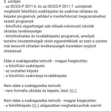
5. szintjén
- az ISCED-P 2011 6. és az ISCED-P 2011 7. szintjének
megfelelő felsőfokú szakképzési és szakmai oktatási és
képzési programok, például a mesterfokozat megszerzéséhez
vezető programok
- felsőfokú végzettséget adó előadó-művészeti iskolák
oktatási tevékenységei
- felnőttoktatási és továbbképzési programok, amelyek
tartalmi összetettségük révén egyenértékűek az ezen a szinten
már besorolt oktatási tevékenységek keretében nyújtott
oktatással
Ebbe a szakágazatba tartozik - magyar kiegészítés:
- a felsőfokú szakképzés
- az osztatlan képzés
- a felsőfokú szakirányú továbbképzés
Nem ebbe a szakágazatba tartozik:
- nem formális oktatás és képzés, lásd:
85.5
Nem ebbe a szakágazatba tartozik - magyar kiegészítés:
- a felnőttképzés
85.5
alágazatban meghatározottak szerint