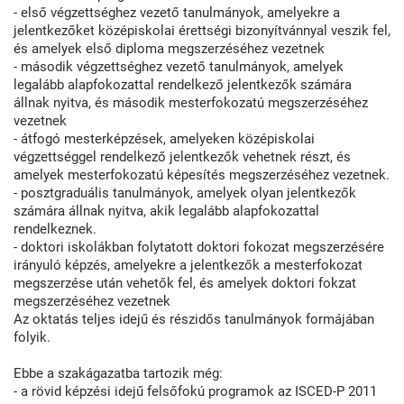
- első végzettséghez vezető tanulmányok, amelyekre a
jelentkezőket középiskolai érettségi bizonyítvánnyal veszik fel,
és amelyek első diploma megszerzéséhez vezetnek
- második végzettséghez vezető tanulmányok, amelyek
legalább alapfokozattal rendelkező jelentkezők számára
állnak nyitva, és második mesterfokozatú megszerzéséhez
vezetnek
- átfogó mesterképzések, amelyeken középiskolai
végzettséggel rendelkező jelentkezők vehetnek részt, és
amelyek mesterfokozatú képesítés megszerzéséhez vezetnek.
- posztgraduális tanulmányok, amelyek olyan jelentkezők
számára állnak nyitva, akik legalább alapfokozattal
rendelkeznek.
- doktori iskolákban folytatott doktori fokozat megszerzésére
irányuló képzés, amelyekre a jelentkezők a mesterfokozat
megszerzése után vehetők fel, és amelyek doktori fokzat
megszerzéséhez vezetnek
Az oktatás teljes idejű és részidős tanulmányok formájában
folyik.
Ebbe a szakágazatba tartozik még:
- a rövid képzési idejű felsőfokú programok az ISCED-P 2011