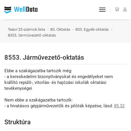
toggle navigat
Teáor'25 számok lista
85. Oktatás
855. Egyéb oktatás
8553. Járművezető-oktatás
8553. Járművezető-oktatás
Ebbe a szakágazatba tartozik még:
- a kereskedelmi bizonyítványokat és engedélyeket nem
kiállító repülő-, vitorlás- és hajózási iskolák oktatási
tevékenységei
Nem ebbe a szakágazatba tartozik:
- a hivatásos gépjárművezetők és pilóták képzése, lásd:
85.32
Struktúra