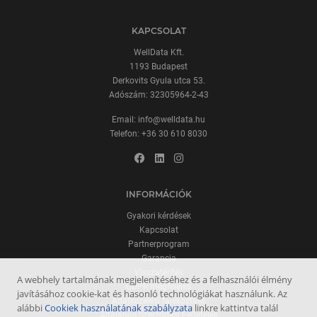
KAPCSOLAT
WellData Kft.
1193 Budapest
Derkovits Gyula utca 53.
Adószám: 32305964-2-43
Email:
info@welldata.hu
Telefon:
+36 30 610 8030
INFORMÁCIÓK
Gyakori kérdések
Kapcsolat
Partnerprogram
Garancia
Visszatérítés
A webhely tartalmának megjelenítéséhez és a felhasználói élmény
GDPR megfelelés
javításához cookie-kat és hasonló technológiákat használunk. Az
Adatkezelési tájékoztató
alábbi
Cookiek használatának szabályzata
linkre kattintva talál
Általános Szerződési Feltételek