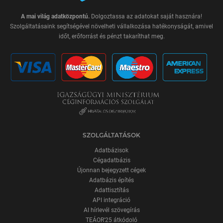
A mai világ adatközpontú.
Dolgoztassa az adatokat saját hasznára!
Szolgáltatásaink segítségével növelheti vállalkozása hatékonyságát, amivel
időt, erőforrást és pénzt takaríthat meg.
SZOLGÁLTATÁSOK
Adatbázisok
Cégadatbázis
Újonnan bejegyzett cégek
Adatbázis építés
Adattisztítás
API integráció
AI hírlevél szövegírás
TEÁOR'25 átkódoló