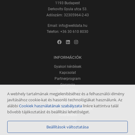
1193 Budapest
Derkovits Gyula utca 53.
Adószám: 32305964-2-43
Email:
info@welldata.hu
Telefon:
+36 30 610 8030
INFORMÁCIÓK
Gyakori kérdések
Kapcsolat
Partnerprogram
Garancia
Visszatérítés
A webhely tartalmának megjelenítéséhez és a felhasználói élmény
GDPR megfelelés
javításához cookie-kat és hasonló technológiákat használunk. Az
Adatkezelési tájékoztató
alábbi
Cookiek használatának szabályzata
linkre kattintva talál
Általános Szerződési Feltételek
bővebb tájékoztatást és beállítási lehetőséget.
Tudásbázis
Oldaltérkép
Beállítások változtatása