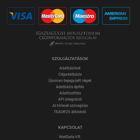
SZOLGÁLTATÁSOK
Adatbázisok
Cégadatbázis
Újonnan bejegyzett cégek
Adatbázis építés
Adattisztítás
API integráció
AI hírlevél szövegírás
TEÁOR'25 átkódoló
KAPCSOLAT
WellData Kft.