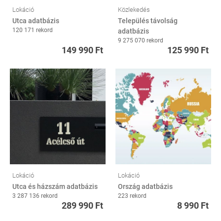
Lokáció
Közlekedés
Utca adatbázis
Település távolság
120 171 rekord
adatbázis
9 275 070 rekord
149 990 Ft
125 990 Ft
Lokáció
Lokáció
Utca és házszám adatbázis
Ország adatbázis
3 287 136 rekord
223 rekord
289 990 Ft
8 990 Ft