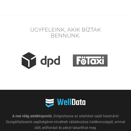
ÜGYFELEINK, AKIK BÍZTAK
BENNÜNK.
A mai világ adatközpontú.
Dolgoztassa az adatokat saját hasznára!
Szolgáltatásaink segítségével növelheti vállalkozása hatékonyságát, amivel
időt, erőforrást és pénzt takaríthat meg.