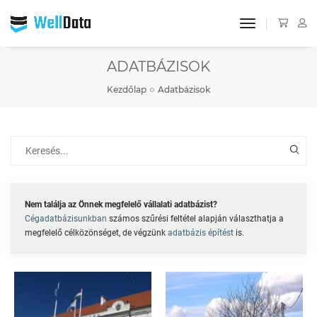
toggle navigat
ADATBÁZISOK
Kezdőlap
Adatbázisok
Nem találja az Önnek megfelelő vállalati adatbázist?
Cégadatbázisunkban
számos szűrési feltétel alapján választhatja a
megfelelő célközönséget, de végzünk
adatbázis építést
is.