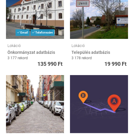
Email
Telefonszám
Lokáció
Lokáció
Önkormányzat adatbázis
Település adatbázis
3 177 rekord
3 178 rekord
135 990 Ft
19 990 Ft