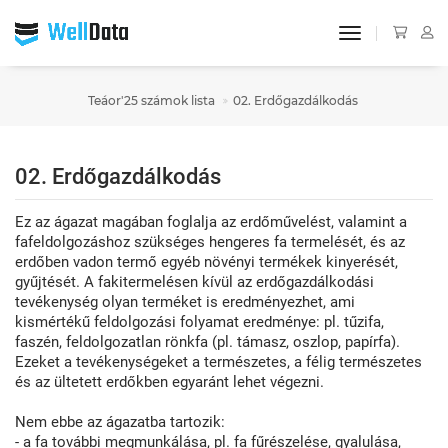
toggle navigat
Teáor'25 számok lista
02. Erdőgazdálkodás
02. Erdőgazdálkodás
Ez az ágazat magában foglalja az erdőművelést, valamint a
fafeldolgozáshoz szükséges hengeres fa termelését, és az
erdőben vadon termő egyéb növényi termékek kinyerését,
gyűjtését. A fakitermelésen kívül az erdőgazdálkodási
tevékenység olyan terméket is eredményezhet, ami
kismértékű feldolgozási folyamat eredménye: pl. tűzifa,
faszén, feldolgozatlan rönkfa (pl. támasz, oszlop, papírfa).
Ezeket a tevékenységeket a természetes, a félig természetes
és az ültetett erdőkben egyaránt lehet végezni.
Nem ebbe az ágazatba tartozik:
- a fa további megmunkálása, pl. fa fűrészelése, gyalulása,