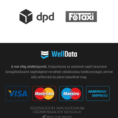
A mai világ adatközpontú.
Dolgoztassa az adatokat saját hasznára!
Szolgáltatásaink segítségével növelheti vállalkozása hatékonyságát, amivel
időt, erőforrást és pénzt takaríthat meg.