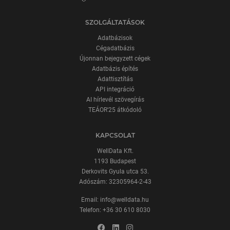
SZOLGÁLTATÁSOK
Adatbázisok
Cégadatbázis
Újonnan bejegyzett cégek
Adatbázis építés
Adattisztítás
API integráció
AI hírlevél szövegírás
TEÁOR'25 átkódoló
KAPCSOLAT
WellData Kft.
1193 Budapest
Derkovits Gyula utca 53.
Adószám: 32305964-2-43
Email:
info@welldata.hu
Telefon:
+36 30 610 8030