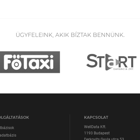
ÜGYFELEINK, AKIK BÍZTAK BENNÜNK.
OLGÁLTATÁSOK
KAPCSOLAT
WellData Kft.
tbázisok
1193 Budapest
adatbázis
Derkovits Gyula utca 53.