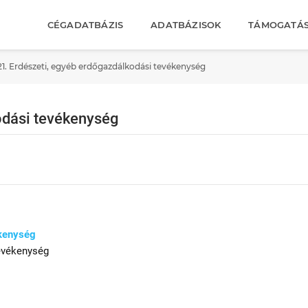
CÉGADATBÁZIS
ADATBÁZISOK
TÁMOGATÁ
21. Erdészeti, egyéb erdőgazdálkodási tevékenység
odási tevékenység
ékenység
tevékenység