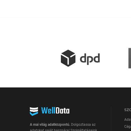
SZ
Ada
A mai világ adatközpontú.
Dolgoztassa az
Cég
adatokat saját hasznára! Szolgáltatásaink