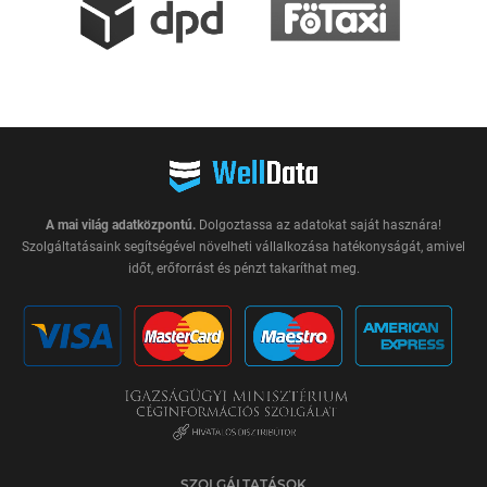
A mai világ adatközpontú.
Dolgoztassa az adatokat saját hasznára!
Szolgáltatásaink segítségével növelheti vállalkozása hatékonyságát, amivel
időt, erőforrást és pénzt takaríthat meg.
SZOLGÁLTATÁSOK