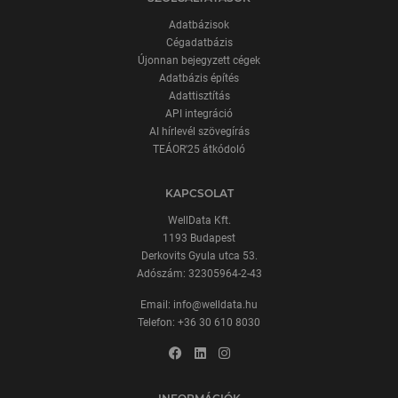
Adatbázisok
Cégadatbázis
Újonnan bejegyzett cégek
Adatbázis építés
Adattisztítás
API integráció
AI hírlevél szövegírás
TEÁOR'25 átkódoló
KAPCSOLAT
WellData Kft.
1193 Budapest
Derkovits Gyula utca 53.
Adószám: 32305964-2-43
Email:
info@welldata.hu
Telefon:
+36 30 610 8030