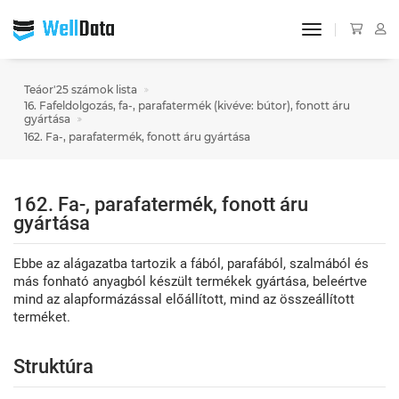
toggle navigat
Teáor'25 számok lista
16. Fafeldolgozás, fa-, parafatermék (kivéve: bútor), fonott áru
gyártása
162. Fa-, parafatermék, fonott áru gyártása
162. Fa-, parafatermék, fonott áru
gyártása
Ebbe az alágazatba tartozik a fából, parafából, szalmából és
más fonható anyagból készült termékek gyártása, beleértve
mind az alapformázással előállított, mind az összeállított
terméket.
Struktúra