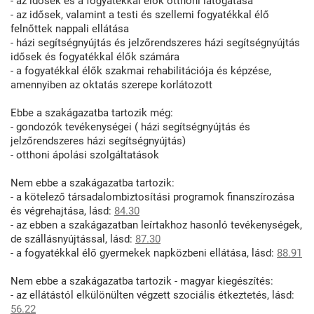
- az idősek és a fogyatékkal élők otthoni látogatása
- az idősek, valamint a testi és szellemi fogyatékkal élő
felnőttek nappali ellátása
- házi segítségnyújtás és jelzőrendszeres házi segítségnyújtás
idősek és fogyatékkal élők számára
- a fogyatékkal élők szakmai rehabilitációja és képzése,
amennyiben az oktatás szerepe korlátozott
Ebbe a szakágazatba tartozik még:
- gondozók tevékenységei ( házi segítségnyújtás és
jelzőrendszeres házi segítségnyújtás)
- otthoni ápolási szolgáltatások
Nem ebbe a szakágazatba tartozik:
- a kötelező társadalombiztosítási programok finanszírozása
és végrehajtása, lásd:
84.30
- az ebben a szakágazatban leírtakhoz hasonló tevékenységek,
de szállásnyújtással, lásd:
87.30
- a fogyatékkal élő gyermekek napközbeni ellátása, lásd:
88.91
Nem ebbe a szakágazatba tartozik - magyar kiegészítés:
- az ellátástól elkülönülten végzett szociális étkeztetés, lásd:
56.22