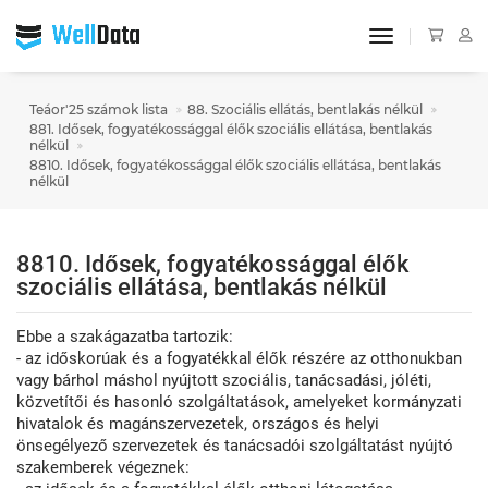
toggle navigat
Teáor'25 számok lista
88. Szociális ellátás, bentlakás nélkül
881. Idősek, fogyatékossággal élők szociális ellátása, bentlakás
nélkül
8810. Idősek, fogyatékossággal élők szociális ellátása, bentlakás
nélkül
8810. Idősek, fogyatékossággal élők
szociális ellátása, bentlakás nélkül
Ebbe a szakágazatba tartozik:
- az időskorúak és a fogyatékkal élők részére az otthonukban
vagy bárhol máshol nyújtott szociális, tanácsadási, jóléti,
közvetítői és hasonló szolgáltatások, amelyeket kormányzati
hivatalok és magánszervezetek, országos és helyi
önsegélyező szervezetek és tanácsadói szolgáltatást nyújtó
szakemberek végeznek: