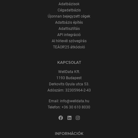
Adatbázisok
Cégadatbázis
Újonnan bejegyzett cégek
Adatbázis építés
Adattisztítás
API integráció
AI hírlevél szövegírás
TEÁOR'25 átkódoló
KAPCSOLAT
WellData Kft.
1193 Budapest
Derkovits Gyula utca 53.
Adószám: 32305964-2-43
Email:
info@welldata.hu
Telefon:
+36 30 610 8030
INFORMÁCIÓK