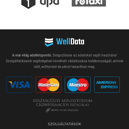
A mai világ adatközpontú.
Dolgoztassa az adatokat saját hasznára!
Szolgáltatásaink segítségével növelheti vállalkozása hatékonyságát, amivel
időt, erőforrást és pénzt takaríthat meg.
SZOLGÁLTATÁSOK