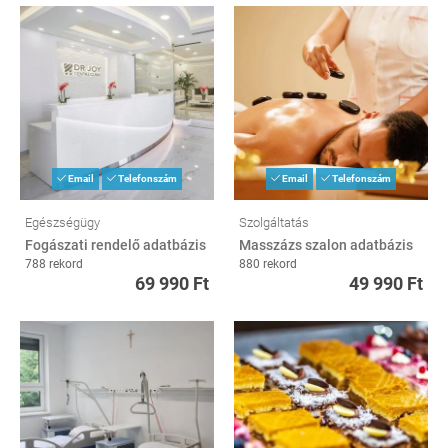
Email
Telefonszám
Email
Telefonszám
Egészségügy
Szolgáltatás
Fogászati rendelő adatbázis
Masszázs szalon adatbázis
788 rekord
880 rekord
69 990 Ft
49 990 Ft