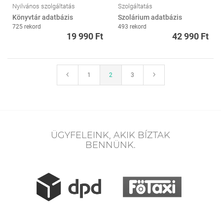
Nyilvános szolgáltatás
Szolgáltatás
Könyvtár adatbázis
Szolárium adatbázis
725 rekord
493 rekord
19 990 Ft
42 990 Ft
1
2
3
ÜGYFELEINK, AKIK BÍZTAK
BENNÜNK.