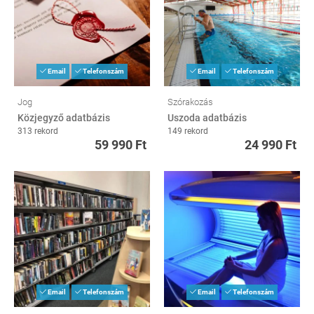
Email
Telefonszám
Email
Telefonszám
Jog
Szórakozás
Közjegyző adatbázis
Uszoda adatbázis
313 rekord
149 rekord
59 990 Ft
24 990 Ft
Email
Telefonszám
Email
Telefonszám