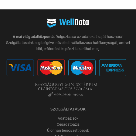
A mai világ adatközpontú.
Dolgoztassa az adatokat saját hasznára!
Szolgáltatásaink segítségével növelheti vállalkozása hatékonyságát, amivel
időt, erőforrást és pénzt takaríthat meg.
SZOLGÁLTATÁSOK
Adatbázisok
Cégadatbázis
Újonnan bejegyzett cégek