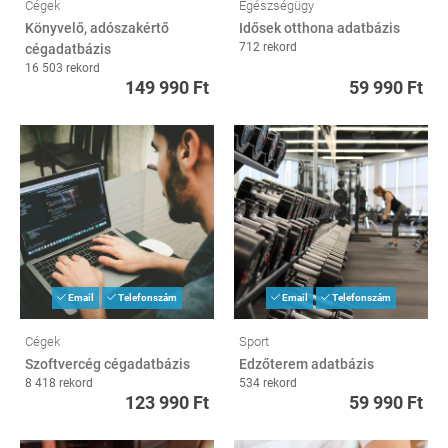
Cégek
Egészségügy
Könyvelő, adószakértő
Idősek otthona adatbázis
712 rekord
cégadatbázis
16 503 rekord
149 990 Ft
59 990 Ft
Email
Telefonszám
Email
Telefonszám
Cégek
Sport
Szoftvercég cégadatbázis
Edzőterem adatbázis
8 418 rekord
534 rekord
123 990 Ft
59 990 Ft