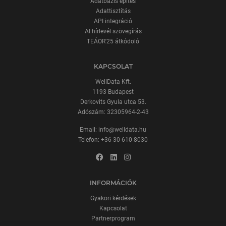
Adatbázis építés
Adattisztítás
API integráció
AI hírlevél szövegírás
TEÁOR'25 átkódoló
KAPCSOLAT
WellData Kft.
1193 Budapest
Derkovits Gyula utca 53.
Adószám: 32305964-2-43
Email:
info@welldata.hu
Telefon:
+36 30 610 8030
INFORMÁCIÓK
Gyakori kérdések
Kapcsolat
Partnerprogram