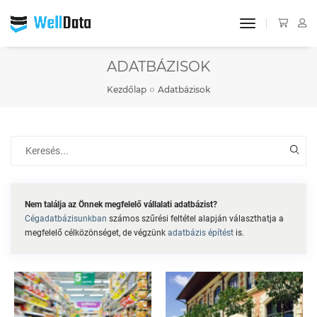
toggle navigat
ADATBÁZISOK
Kezdőlap
Adatbázisok
Nem találja az Önnek megfelelő vállalati adatbázist?
Cégadatbázisunkban
számos szűrési feltétel alapján választhatja a
megfelelő célközönséget, de végzünk
adatbázis építést
is.