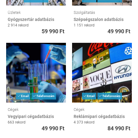
Üzletek
Szolgáltatás
Gyógyszertár adatbázis
Szépségszalon adatbázis
2 914 rekord
1 151 rekord
59 990 Ft
49 990 Ft
Email
Telefonszám
Email
Telefonszám
Cégek
Cégek
Vegyipari cégadatbázis
Reklámipari cégadatbázis
663 rekord
4 373 rekord
49 990 Ft
84 990 Ft