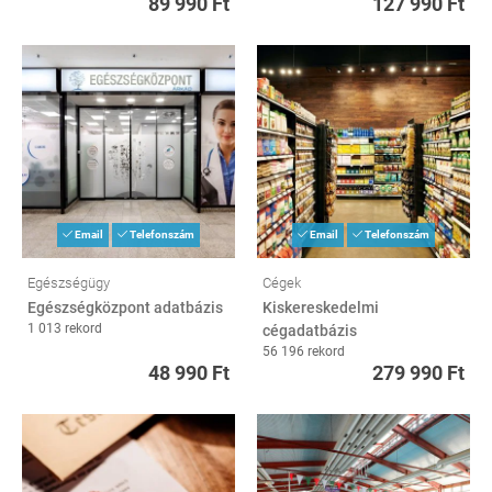
89 990 Ft
127 990 Ft
Email
Telefonszám
Email
Telefonszám
Egészségügy
Cégek
Egészségközpont adatbázis
Kiskereskedelmi
1 013 rekord
cégadatbázis
56 196 rekord
48 990 Ft
279 990 Ft