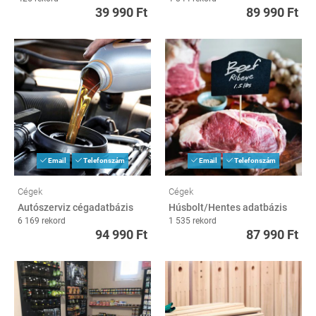
39 990 Ft
89 990 Ft
Email
Telefonszám
Email
Telefonszám
Cégek
Cégek
Autószerviz cégadatbázis
Húsbolt/Hentes adatbázis
6 169 rekord
1 535 rekord
94 990 Ft
87 990 Ft