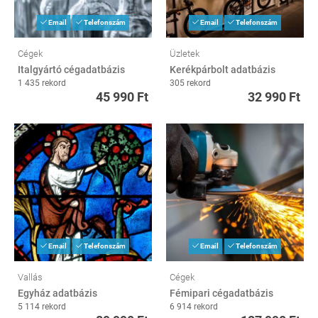
Email
Telefonszám
Email
Telefonszám
Cégek
Üzletek
Italgyártó cégadatbázis
Kerékpárbolt adatbázis
1 435 rekord
305 rekord
45 990 Ft
32 990 Ft
Email
Telefonszám
Email
Telefonszám
Vallás
Cégek
Egyház adatbázis
Fémipari cégadatbázis
5 114 rekord
6 914 rekord