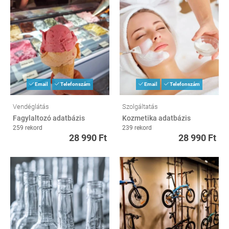
Email
Telefonszám
Email
Telefonszám
Vendéglátás
Szolgáltatás
Fagylaltozó adatbázis
Kozmetika adatbázis
259 rekord
239 rekord
28 990 Ft
28 990 Ft