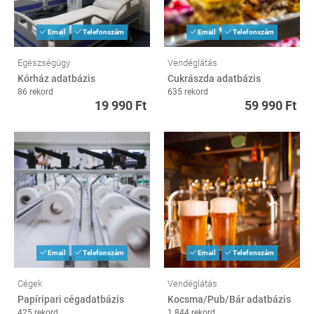
Email
Telefonszám
Email
Telefonszám
Egészségügy
Vendéglátás
Kórház adatbázis
Cukrászda adatbázis
86 rekord
635 rekord
19 990 Ft
59 990 Ft
Email
Telefonszám
Email
Telefonszám
Cégek
Vendéglátás
Papíripari cégadatbázis
Kocsma/Pub/Bár adatbázis
425 rekord
1 844 rekord