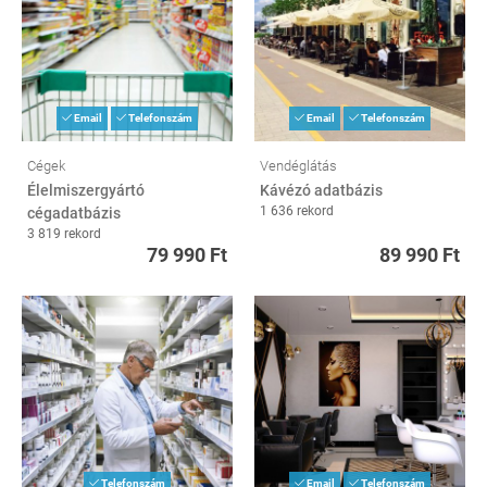
Email
Telefonszám
Email
Telefonszám
Cégek
Vendéglátás
Élelmiszergyártó
Kávézó adatbázis
1 636 rekord
cégadatbázis
3 819 rekord
79 990 Ft
89 990 Ft
Telefonszám
Email
Telefonszám