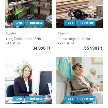
Email
Telefonszám
Email
Telefonszám
Üzletek
Cégek
Horgászbolt adatbázis
Faipari cégadatbázis
413 rekord
2 425 rekord
34 990 Ft
55 990 Ft
Email
Telefonszám
Email
Telefonszám